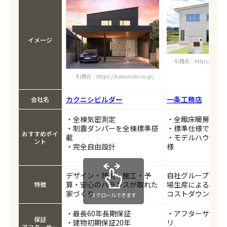
イメージ
引用元：https://www.ich
引用元：https://kakunishi.co.jp/
カクニシビルダー
一条工務店
会社名
・全棟気密測定
・全館床暖房
・制震ダンパーを全棟標準搭
・標準仕様で耐震
おすすめポイ
載
・モデルハウス仕
ント
・完全自由設計
様
デザイン・技術・施工・予
自社グループでの
算・安心のバランスが取れた
場生産による品質
特徴
家づくり
コストダウンの実
スクロールできます
・最長60年長期保証
・アフターサポー
保証
・建物初期保証20年
リ
アフターサー