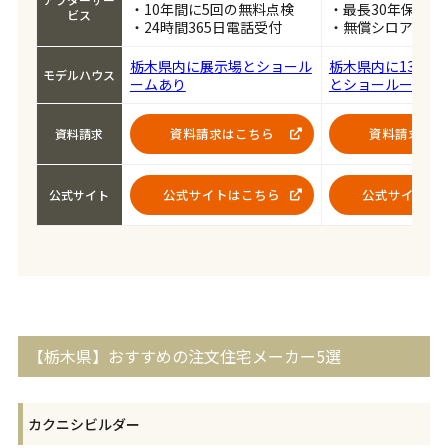
・10年間に5回の無料点検
・最長30年保証
ビス
・24時間365日電話受付
・無償シロアリ予
栃木県内に展示場とショール
栃木県内に13のモ
モデルハウス
ームあり
とショールームあ
資料請求はこちら
資料請求はこ
資料請求
公式サイトはこちら
公式サイトは
公式サイト
【栃木県】おすすめの注文住宅メーカー5選
カクニシビルダー