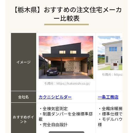
【栃木県】おすすめの注文住宅メーカ
ー比較表
イメージ
引用元：https://www.ich
引用元：https://kakunishi.co.jp/
カクニシビルダー
一条工務店
会社名
・全棟気密測定
・全館床暖房
・制震ダンパーを全棟標準搭
・標準仕様で耐震
おすすめポイ
載
・モデルハウス仕
ント
・完全自由設計
様