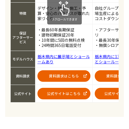
デザイン・技術・施工・予
自社グループでの
算・安心のバランスが取れた
場生産による品質
特徴
家づくり
コストダウンの実
スクロールできます
・最長60年長期保証
・アフターサポー
保証
・建物初期保証20年
リ
アフターサー
・10年間に5回の無料点検
・最長30年保証
ビス
・24時間365日電話受付
・無償シロアリ予
栃木県内に展示場とショール
栃木県内に13のモ
モデルハウス
ームあり
とショールームあ
資料請求はこちら
資料請求はこ
資料請求
公式サイトはこちら
公式サイトは
公式サイト